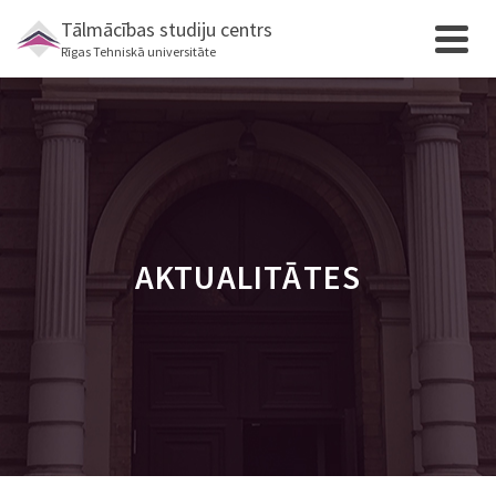
Tālmācības studiju centrs
Rīgas Tehniskā universitāte
AKTUALITĀTES