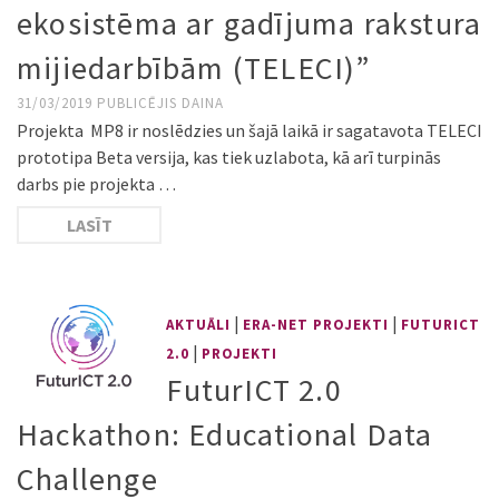
ekosistēma ar gadījuma rakstura
mijiedarbībām (TELECI)”
31/03/2019
PUBLICĒJIS
DAINA
Projekta MP8 ir noslēdzies un šajā laikā ir sagatavota TELECI
prototipa Beta versija, kas tiek uzlabota, kā arī turpinās
darbs pie projekta …
LASĪT
|
|
AKTUĀLI
ERA-NET PROJEKTI
FUTURICT
|
2.0
PROJEKTI
FuturICT 2.0
Hackathon: Educational Data
Challenge