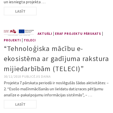
un iesniegta projekta …
LASĪT
|
|
AKTUĀLI
ERAF PROJEKTU PĀRSKATS
|
PROJEKTI
TELECI
“Tehnoloģiska mācību e-
ekosistēma ar gadījuma rakstura
mijiedarbībām (TELECI)”
30/11/2018
PUBLICĒJIS
DAINA
Projekta 7.pārskata periodā ir noslēgušās šādas aktivitātes: –
2. “Esošo mašīnmācīšanās un lieldatu datizraces pētījumu
analīze e-pakalpojumu informācijas sistēmās”, – …
LASĪT