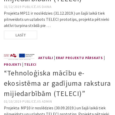
31/12/2019
PUBLICĒJIS
DAINA
Projekta MP11 ir noslēdzies (31.12.2019.) un šajā laikā tiek
pilnveidots un uzlabots TELECI prototips, projekta pētnieki
aktīvi turpina strādā pie …
LASĪT
|
|
AKTUĀLI
ERAF PROJEKTU PĀRSKATS
|
PROJEKTI
TELECI
“Tehnoloģiska mācību e-
ekosistēma ar gadījuma rakstura
mijiedarbībām (TELECI)”
01/10/2019
PUBLICĒJIS
ADMIN
Projekta MP10 ir noslēdzies (30.09.2019.) un šajā laikā tiek
pilnveidots un uzlabots TELECI prototips. Projekta pētnieki