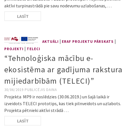
aktīvi turpinastrādā pie savu nodevumu uzlabošanas, …
LASĪT
|
|
AKTUĀLI
ERAF PROJEKTU PĀRSKATS
|
PROJEKTI
TELECI
“Tehnoloģiska mācību e-
ekosistēma ar gadījuma rakstura
mijiedarbībām (TELECI)”
30/06/2019
PUBLICĒJIS
DAINA
Projekta MP9 ir noslēdzies (30.06.2019.) un šajā laikā ir
izveidots TELECI prototips, kas tiek pilnveidots un uzlabots.
Projekta pētnieki aktīvi strādā …
LASĪT