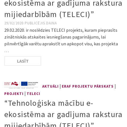
ekosistēma ar gadījuma rakstura
mijiedarbībām (TELECI)”
29/02/2020
PUBLICĒJIS
DAINA
29.02.2020. ir noslēdzies TELECI projekts, kuram pieprasīts
zinātniskās atskaites iesniegšanas pagarinājums, lai
pilnvērtīgāk varētu aprakstīt un apkopot visu, kas projekta
…
LASĪT
|
|
AKTUĀLI
ERAF PROJEKTU PĀRSKATS
|
PROJEKTI
TELECI
“Tehnoloģiska mācību e-
ekosistēma ar gadījuma rakstura
mijiedarbībām (TELECI)”